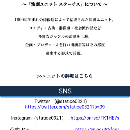
>>ユニットの詳細はこちら
SNS
Twitter (@statice0321)
https://twitter.com/statice0321?s=09
Instagram（statice0321）
https://onl.sc/FK1HE7s
公式LINE
https://lin.ee/3r5fcnT