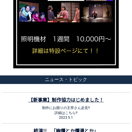
ニュース・トピック
【新事業】制作協力はじめました！
制作にお困りの主宰さん必見!!
詳細はこちら!!
2023.5.1
終演!! 「絢爛とか爛漫とか」