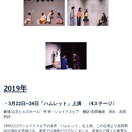
2019年
・3月22日~24日「ハムレット」上演 〈4ステージ〉
劇場:山王ヒルズホール 作:W・シェイクスピア 翻訳:安西徹雄 演出：吉田
和詩
10代だけでシェイクスピアの名作「ハムレット」を上演。この公演より吉田和
詩が演出を手掛ける。本作では演技だけでなくダンス、音楽など様々な角度か