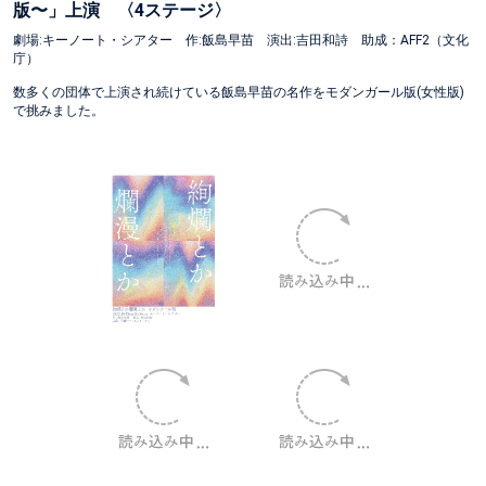
版〜」上演 〈4ステージ〉
劇場:キーノート・シアター 作:飯島早苗 演出:吉田和詩 助成：AFF2（文化
庁）
数多くの団体で上演され続けている飯島早苗の名作をモダンガール版(女性版)
で挑みました。