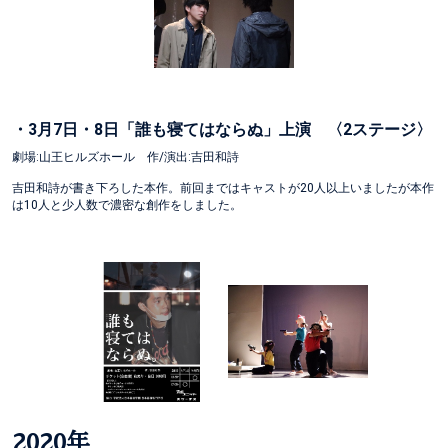
・3月7日・8日「誰も寝てはならぬ」上演 〈2ステージ〉
劇場:山王ヒルズホール 作/演出:吉田和詩
吉田和詩が書き下ろした本作。前回まではキャストが20人以上いましたが本作
は10人と少人数で濃密な創作をしました。
2020年