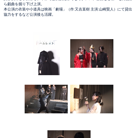
ら戯曲を掘り下げ上演。
本公演の衣装や小道具は映画「劇場」（作:又吉直樹 主演:山崎賢人）にて貸出
協力をするなど公演後も活躍。