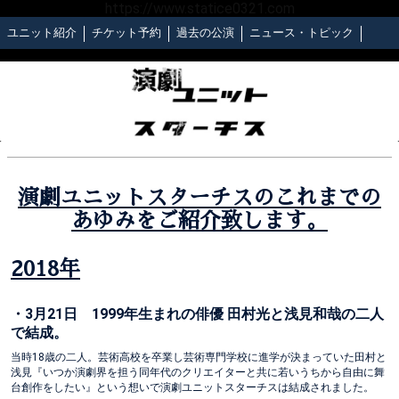
https://www.statice0321.com
ユニット紹介
チケット予約
過去の公演
ニュース・トピック
演劇ユニットスターチスのこれまでの
あゆみをご紹介致します。
2018年
・3月21日 1999年生まれの俳優 田村光と浅見和哉の二人
で結成。
当時18歳の二人。芸術高校を卒業し芸術専門学校に進学が決まっていた田村と
浅見『いつか演劇界を担う同年代のクリエイターと共に若いうちから自由に舞
台創作をしたい』という想いで演劇ユニットスターチスは結成されました。