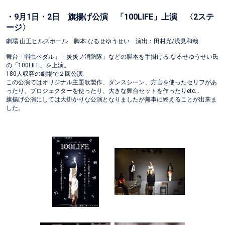
・9月1日・2日 旗揚げ公演 「100LIFE」上演 〈2ステ
ージ〉
劇場:山王ヒルズホール 脚本:なるせゆうせい 演出：田村光/浅見和哉
舞台「弱虫ペダル」「炎炎ノ消防隊」などの脚本を手掛ける なるせゆうせい氏
の「100LIFE」を上演。
180人収容の劇場で２回公演
この公演ではオリジナル主題歌製作、ダンスシーン、方言を使ったセリフがあ
ったり、プロジェクターを使ったり、大きな舞台セットを作ったりetc…
旗揚げ公演にしては大掛かりな公演となりましたが無事に終えることが出来ま
した。