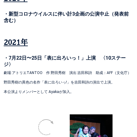
・新型コロナウイルスに伴い計3企画の公演中止（発表前
含む）
2021年
・7月22日〜25日「表に出ろいっ！」上演 〈10ステー
ジ〉
劇場:アトリエTANTOO 作:野田秀樹 演出:吉田和詩 助成：AFF（文化庁）
野田秀樹の異色の名作「表に出ろいっ!」を吉田和詩の演出で上演。
本公演よりメンバーとして Ayakaが加入。